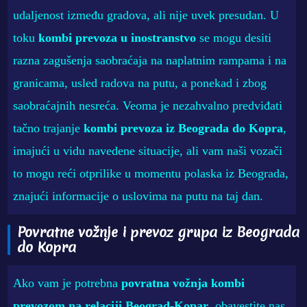
udaljenost između gradova, ali nije uvek presudan. U
toku
kombi prevoza u inostranstvo
se mogu desiti
razna zagušenja saobraćaja na naplatnim rampama i na
granicama, usled radova na putu, a ponekad i zbog
saobraćajnih nesreća. Veoma je nezahvalno predviđati
tačno trajanje
kombi prevoza iz Beograda do Kopra
,
imajući u vidu navedene situacije, ali vam naši vozači
to mogu reći otprilike u momentu polaska iz Beograda,
znajući informacije o uslovima na putu na taj dan.
Povratne vožnje i prevoz grupa iz Beograda
do Kopra
Ako vam je potrebna
povratna vožnja kombi
prevozom na relaciji Beograd-Kopar
, obavestite nas